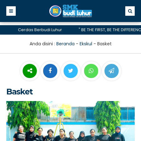
Cerdas Berbudi Luhur
" BE THE FIRST, BE THE DIFFERENCE, B
telah menerima akreditasi A hingga 2028
Anda disini :
Beranda
-
Ekskul
-
Basket
Basket