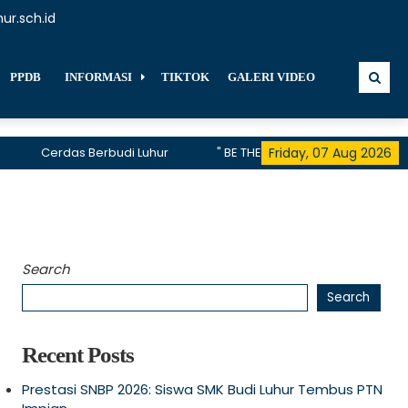
ur.sch.id
PPDB
INFORMASI
TIKTOK
GALERI VIDEO
Cerdas Berbudi Luhur
" BE THE FIRST, BE THE DIFFERENCE, BE THE
Friday, 07 Aug 2026
telah menerima akreditasi A hingga 2028
Search
Search
Recent Posts
Prestasi SNBP 2026: Siswa SMK Budi Luhur Tembus PTN