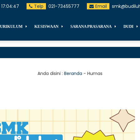
17
:
04
:
48
Telp
021-73455777
Email
smk@budiluh
URIKULUM
KESISWAAN
SARANA PRASARANA
DUDI
Anda disini :
Beranda
-
Humas