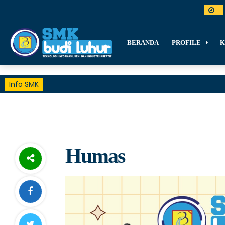
BERANDA
PROFILE
K
Info SMK
Humas