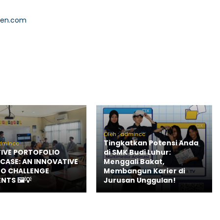
zen.com
Oleh : admincc
Tingkatkan Potensi Anda
admincc
IVE PORTOFOLIO
di SMK Budi Luhur:
ASE: AN INNOVATIVE
Menggali Bakat,
O CHALLENGE
Membangun Karier di
NTS 🖼💡
Jurusan Unggulan!