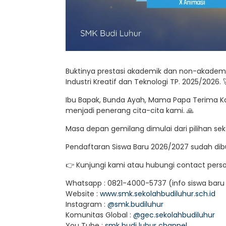
Buktinya prestasi akademik dan non-akademik 
Industri Kreatif dan Teknologi TP. 2025/2026. 
Ibu Bapak, Bunda Ayah, Mama Papa Terima Kasi
menjadi penerang cita-cita kami. 🙏
Masa depan gemilang dimulai dari pilihan sek
Pendaftaran Siswa Baru 2026/2027 sudah dib
👉 Kunjungi kami atau hubungi contact person
Whatsapp : 0821-4000-5737 (info siswa baru 
Website :
www.smk.sekolahbudiluhur.sch.id
Instagram :
@smk.budiluhur
Komunitas Global :
@gec.sekolahbudiluhur
You Tube :
smk budi luhur channel