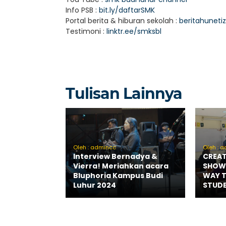
Info PSB :
bit.ly/daftarSMK
Portal berita & hiburan sekolah :
beritahuneti
Testimoni :
linktr.ee/smksbl
Tulisan Lainnya
Oleh : admincc
Oleh : 
Interview Bernadya &
CREAT
Vierra! Meriahkan acara
SHOWC
Bluphoria Kampus Budi
WAY T
Luhur 2024
STUDE