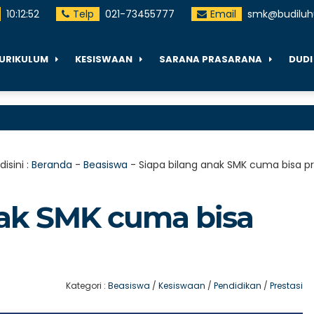
10
:
12
:
53
Telp
021-73455777
Email
smk@budiluhu
URIKULUM
KESISWAAN
SARANA PRASARANA
DUDI
isini :
Beranda
-
Beasiswa
-
Siapa bilang anak SMK cuma bisa pr
nak SMK cuma bisa
Kategori :
Beasiswa
/
Kesiswaan
/
Pendidikan
/
Prestasi