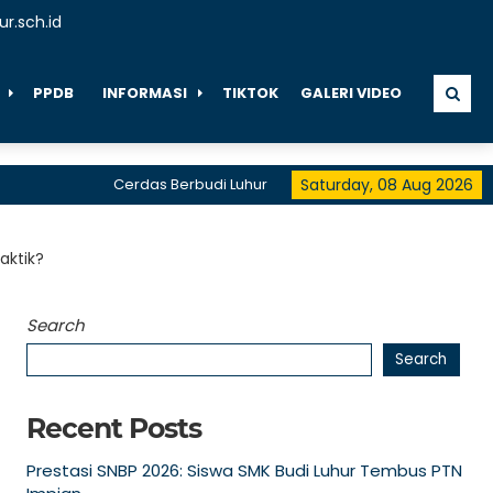
r.sch.id
PPDB
INFORMASI
TIKTOK
GALERI VIDEO
Cerdas Berbudi Luhur
" BE THE FIRST, BE THE DIFFEREN
Saturday, 08 Aug 2026
telah menerima akreditasi A hingga 2028
aktik?
Search
Search
Recent Posts
Prestasi SNBP 2026: Siswa SMK Budi Luhur Tembus PTN