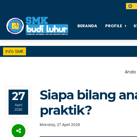
BERANDA
PROFILE
K
Info SMK
Anda d
Siapa bilang a
27
praktik?
April
2026
Monday, 27 April 2026