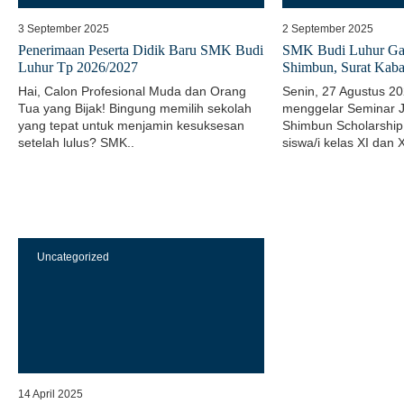
3 September 2025
2 September 2025
Penerimaan Peserta Didik Baru SMK Budi
SMK Budi Luhur Ga
Luhur Tp 2026/2027
Shimbun, Surat Kaba
Hai, Calon Profesional Muda dan Orang
Senin, 27 Agustus 2
Tua yang Bijak! Bingung memilih sekolah
menggelar Seminar Je
yang tepat untuk menjamin kesuksesan
Shimbun Scholarship 
setelah lulus? SMK..
siswa/i kelas XI dan XI
Uncategorized
14 April 2025