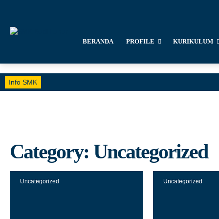
BERANDA
PROFILE
KURIKULUM
Info SMK
Category:
Uncategorized
Uncategorized
Uncategorized