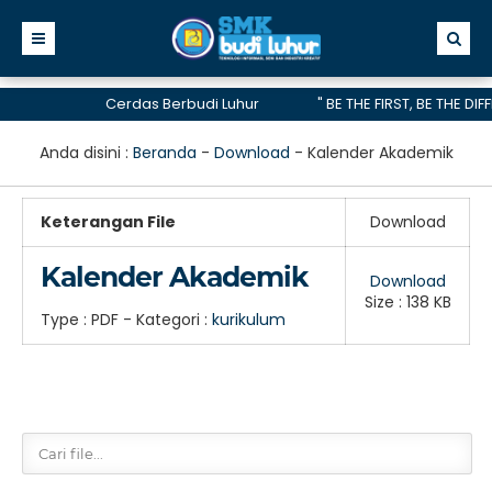
Cerdas Berbudi Luhur
" BE THE FIRST, BE THE DIF
telah menerima akreditasi A hingga 2028
Anda disini :
Beranda
-
Download
-
Kalender Akademik
Keterangan File
Download
Kalender Akademik
Download
Size : 138 KB
Type :
PDF
- Kategori :
kurikulum