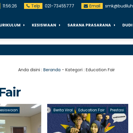
11
:
56
:
26
Telp
021-73455777
Email
smk@budiluhu
URIKULUM
KESISWAAN
SARANA PRASARANA
DUDI
Anda disini :
Beranda
- Kategori :
Education Fair
Fair
Kesiswaan
Berita Viral
Education Fair
Prestasi