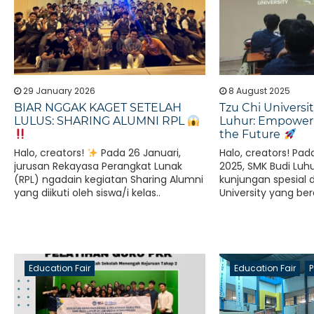
29 January 2026
8 August 2025
BIAR NGGAK KAGET SETELAH
Tzu Chi Universi
LULUS: SHARING ALUMNI RPL
Luhur: Empoweri
the Future
Halo, creators!
Pada 26 Januari,
Halo, creators! Pad
jurusan Rekayasa Perangkat Lunak
2025, SMK Budi Lu
(RPL) ngadain kegiatan Sharing Alumni
kunjungan spesial d
yang diikuti oleh siswa/i kelas..
University yang ber
Education Fair
Education Fair