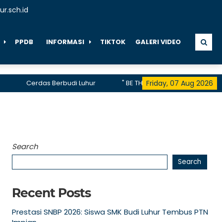
r.sch.id
PPDB
INFORMASI
TIKTOK
GALERI VIDEO
Cerdas Berbudi Luhur
" BE THE FIRST, BE THE DIFFERENCE, B
Friday, 07 Aug 2026
telah menerima akreditasi A hingga 2028
Search
Search
Recent Posts
Prestasi SNBP 2026: Siswa SMK Budi Luhur Tembus PTN