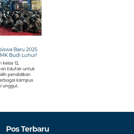
iswa Baru 2025
 SMK Budi Luhur!
 kelas 12,
tan Edufair untuk
lih pendidikan
. Berbagai kampus
i unggul..
Pos Terbaru