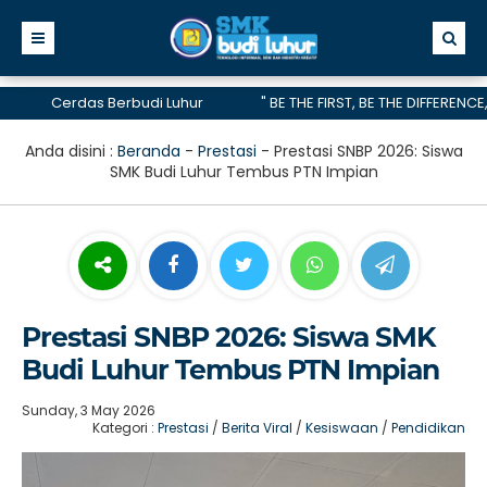
Cerdas Berbudi Luhur
" BE THE FIRST, BE THE DIFFERENCE, BE TH
telah menerima akreditasi A hingga 2028
Anda disini :
Beranda
-
Prestasi
-
Prestasi SNBP 2026: Siswa
SMK Budi Luhur Tembus PTN Impian
Prestasi SNBP 2026: Siswa SMK
Budi Luhur Tembus PTN Impian
Sunday, 3 May 2026
Kategori :
Prestasi
/
Berita Viral
/
Kesiswaan
/
Pendidikan