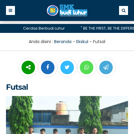
Cerdas Berbudi Luhur
" BE THE FIRST, BE THE DIFFERENC
telah menerima akreditasi A hingga 2028
Anda disini :
Beranda
-
Ekskul
-
Futsal
Futsal