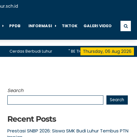
r.sch.id
PPDB
INFORMASI
TIKTOK
GALERI VIDEO
erdas Berbudi Luhur
" BE THE FIRST, BE THE DIFFERENCE, BE THE 
Thursday, 06 Aug 2026
elah menerima akreditasi A hingga 2028
Search
Search
Recent Posts
Prestasi SNBP 2026: Siswa SMK Budi Luhur Tembus PTN