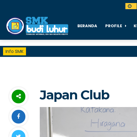
BERANDA
PROFILE
K
Info SMK
Japan Club