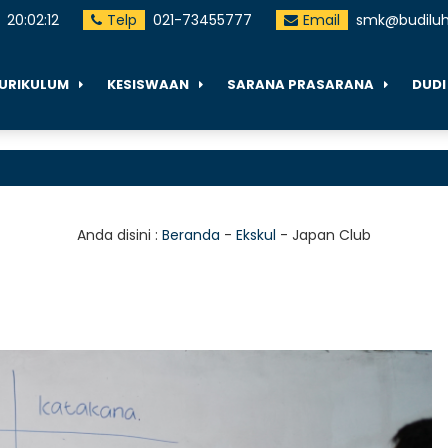
20
:
02
:
13
Telp
021-73455777
Email
smk@budiluhu
URIKULUM
KESISWAAN
SARANA PRASARANA
DUDI
C
t
Anda disini :
Beranda
-
Ekskul
-
Japan Club