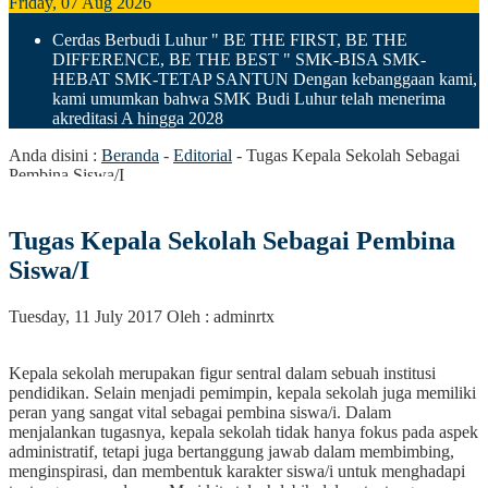
Friday, 07 Aug 2026
Cerdas Berbudi Luhur
" BE THE FIRST, BE THE
DIFFERENCE, BE THE BEST "
SMK-BISA SMK-
HEBAT SMK-TETAP SANTUN
Dengan kebanggaan kami,
kami umumkan bahwa SMK Budi Luhur telah menerima
akreditasi A hingga 2028
Anda disini :
Beranda
-
Editorial
-
Tugas Kepala Sekolah Sebagai
Pembina Siswa/I
Tugas Kepala Sekolah Sebagai Pembina
Siswa/I
Tuesday, 11 July 2017
Oleh : adminrtx
Kepala sekolah merupakan figur sentral dalam sebuah institusi
pendidikan. Selain menjadi pemimpin, kepala sekolah juga memiliki
peran yang sangat vital sebagai pembina siswa/i. Dalam
menjalankan tugasnya, kepala sekolah tidak hanya fokus pada aspek
administratif, tetapi juga bertanggung jawab dalam membimbing,
menginspirasi, dan membentuk karakter siswa/i untuk menghadapi