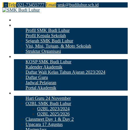
:
:
Telp
021-73455777
Email
smk@budiluhur.sch.id
Beranda
Profile
Profil SMK Budi Luhur
Profil Kepala Sekolah
Sejarah SMK Budi Luhur
Visi, Misi, Tujuan, & Moto Sekolah
Struktur Organisasi
Kurikulum
KOSP SMK Budi Luhur
Kalender Akademik
Daftar Wali Kelas Tahun Ajaran 2023/2024
Daftar Guru
Jadwal Pelajaran
Portal Akademik
Kesiswaan
Hari Guru 24 November
O2BL SMK Budi Luhur
O2BL 2023/2024
O2BL 2025/2026
Classmeet Day 1 & Day 2
Upacara 17 Agustus
Masterclass