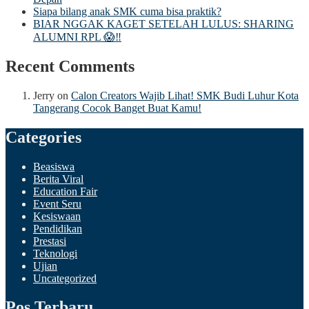
Siapa bilang anak SMK cuma bisa praktik?
BIAR NGGAK KAGET SETELAH LULUS: SHARING
ALUMNI RPL 😱‼️
Recent Comments
Jerry
on
Calon Creators Wajib Lihat! SMK Budi Luhur Kota
Tangerang Cocok Banget Buat Kamu!
Categories
Beasiswa
Berita Viral
Education Fair
Event Seru
Kesiswaan
Pendidikan
Prestasi
Teknologi
Ujian
Uncategorized
Pos Terbaru