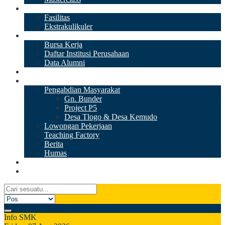
Sarana Prasarana
Fasilitas
Ekstrakulikuler
Dudi
Bursa Kerja
Daftar Institusi Perusahaan
Data Alumni
PPDB
Informasi
Pengabdian Masyarakat
Gn. Bunder
Project P5
Desa Tlogo & Desa Kemudo
Lowongan Pekerjaan
Teaching Factory
Berita
Humas
Tiktok
Galeri Video
Info SMK