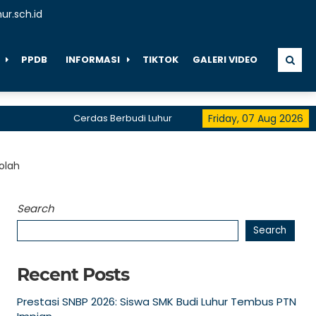
r.sch.id
PPDB
INFORMASI
TIKTOK
GALERI VIDEO
Cerdas Berbudi Luhur
" BE THE FIRST, BE THE DIFFERE
Friday, 07 Aug 2026
telah menerima akreditasi A hingga 2028
olah
Search
Search
Recent Posts
Prestasi SNBP 2026: Siswa SMK Budi Luhur Tembus PTN