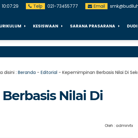
10
:
07
:
30
Telp
021-73455777
Email
smk@budiluhu
URIKULUM
KESISWAAN
SARANA PRASARANA
DUDI
 disini :
Beranda
-
Editorial
-
Kepemimpinan Berbasis Nilai Di Sek
erbasis Nilai Di
Oleh : adminrtx