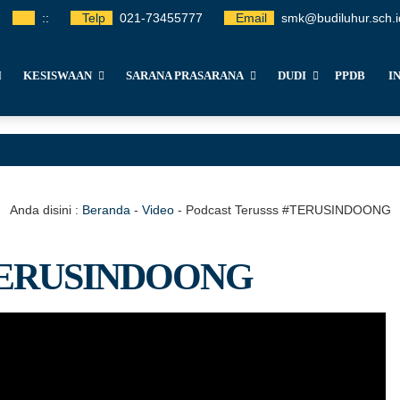
:
:
Telp
021-73455777
Email
smk@budiluhur.sch.i
KESISWAAN
SARANA PRASARANA
DUDI
PPDB
I
Anda disini :
Beranda
-
Video
-
Podcast Terusss #TERUSINDOONG
 #TERUSINDOONG