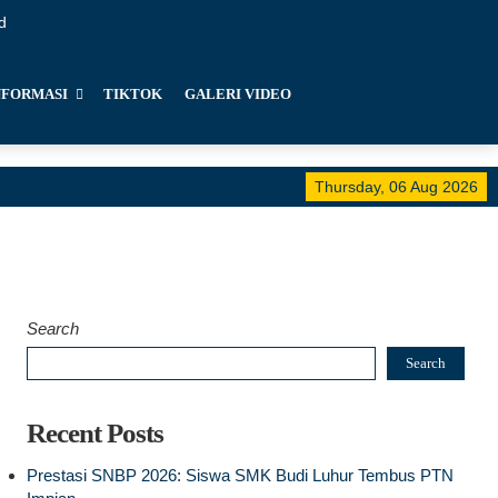
d
NFORMASI
TIKTOK
GALERI VIDEO
Thursday, 06 Aug 2026
Cer
tel
Search
Search
Recent Posts
Prestasi SNBP 2026: Siswa SMK Budi Luhur Tembus PTN