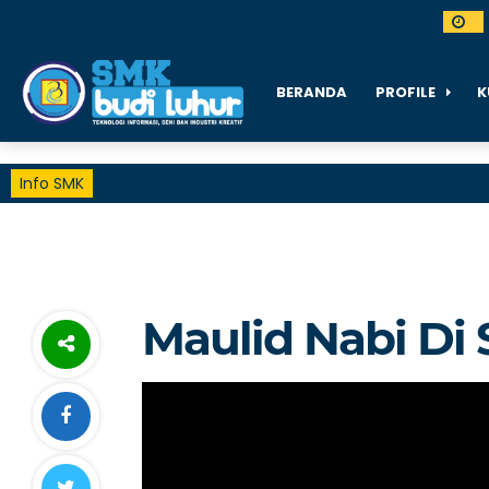
BERANDA
PROFILE
K
Info SMK
Maulid Nabi Di