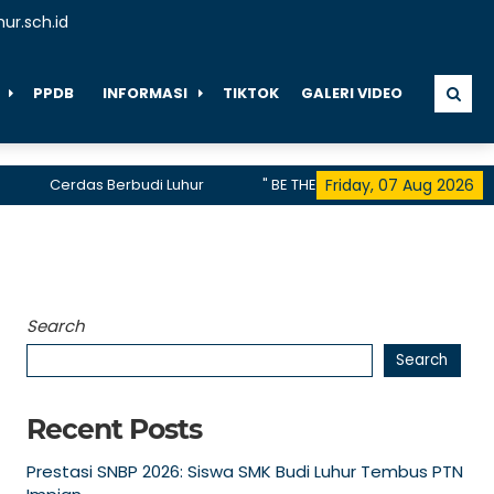
ur.sch.id
PPDB
INFORMASI
TIKTOK
GALERI VIDEO
Cerdas Berbudi Luhur
" BE THE FIRST, BE THE DIFFERENCE, B
Friday, 07 Aug 2026
telah menerima akreditasi A hingga 2028
Search
Search
Recent Posts
Prestasi SNBP 2026: Siswa SMK Budi Luhur Tembus PTN