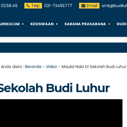
02
:
58
:
46
Telp
021-73455777
Email
smk@budiluh
URIKULUM
KESISWAAN
SARANA PRASARANA
DUDI
Anda disini :
Beranda
-
Video
-
Maulid Nabi Di Sekolah Budi Luhur
 Sekolah Budi Luhur