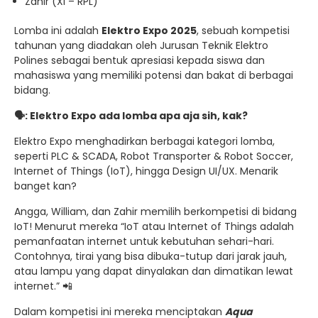
Zahir (XI – RPL)
Lomba ini adalah
Elektro Expo 2025
, sebuah kompetisi
tahunan yang diadakan oleh Jurusan Teknik Elektro
Polines sebagai bentuk apresiasi kepada siswa dan
mahasiswa yang memiliki potensi dan bakat di berbagai
bidang.
🗣️: Elektro Expo ada lomba apa aja sih, kak?
Elektro Expo menghadirkan berbagai kategori lomba,
seperti PLC & SCADA, Robot Transporter & Robot Soccer,
Internet of Things (IoT), hingga Design UI/UX. Menarik
banget kan?
Angga, William, dan Zahir memilih berkompetisi di bidang
IoT! Menurut mereka “IoT atau Internet of Things adalah
pemanfaatan internet untuk kebutuhan sehari-hari.
Contohnya, tirai yang bisa dibuka-tutup dari jarak jauh,
atau lampu yang dapat dinyalakan dan dimatikan lewat
internet.” 📲
Dalam kompetisi ini mereka menciptakan
Aqua