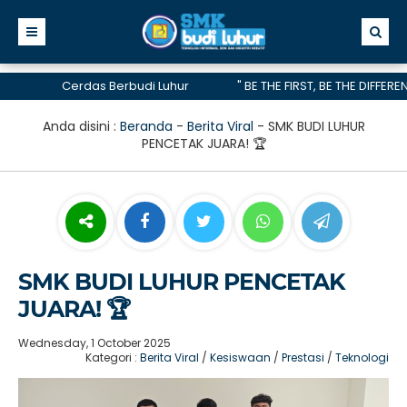
Cerdas Berbudi Luhur
" BE THE FIRST, BE THE DIFFERENCE, B
telah menerima akreditasi A hingga 2028
Anda disini :
Beranda
-
Berita Viral
-
SMK BUDI LUHUR
PENCETAK JUARA! 🏆
SMK BUDI LUHUR PENCETAK
JUARA! 🏆
Wednesday, 1 October 2025
Kategori :
Berita Viral
/
Kesiswaan
/
Prestasi
/
Teknologi