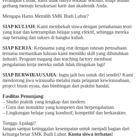
Perangkat Lunak, kami tidak hanya sekadar sekolah, tetapi adalah
gerbang menuju kesuksesan karir dan akademik Anda.
Mengapa Harus Memilih SMK Budi Luhur?
SIAP KULIAH
: Kami membekali siswa dengan pemahaman teori
yang kuat dan keterampilan belajar yang efektif, sehingga mereka
siap bersaing dan sukses di bangku kuliah.
SIAP KERJA
: Kerjasama yang erat dengan ratusan perusahaan
ternama memastikan lulusan kami memiliki skill yang dibutuhkan
industri. Program magang dan teaching factory membuat
pengalaman kerja mereka sudah tidak diragukan lagi!
SIAP BERWIRAUSAHA
: Ingin jadi bos untuk diri sendiri? Kami
mendorong jiwa wirausaha melalui mata pelajaran kewirausahaan,
project bisnis nyata, dan bimbingan dari praktisi handal.
Fasilitas Penunjang
:
– Studio praktik yang lengkap dan modern.
– Guru dan instruktur yang kompeten dan berpengalaman.
– Lingkungan belajar yang kondusif, kompetitif dan berkarakter.
Tunggu Apalagi?
Jangan sampai ketinggalan kesempatan untuk menjadi bagian dari
keluarga besar SMK Budi Luhur.
Kuota siswa terbatas!