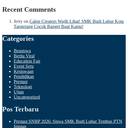
Recent Comments
Jerry
on
Calon Creators Wajib Lihat! SMK Budi Luhur Kota
Tangerang Cocok Banget Buat Kamu!
Categories
Beasiswa
Berita Viral
Education Fair
Event Seru
Kesiswaan
Pendidikan
Prestasi
Teknologi
Ujian
Uncategorized
Pos Terbaru
Prestasi SNBP 2026: Siswa SMK Budi Luhur Tembus PTN
Impian