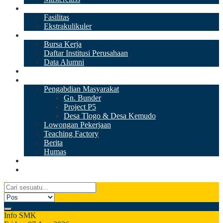
Sarana Prasarana
Fasilitas
Ekstrakulikuler
Dudi
Bursa Kerja
Daftar Institusi Perusahaan
Data Alumni
PPDB
Informasi
Pengabdian Masyarakat
Gn. Bunder
Project P5
Desa Tlogo & Desa Kemudo
Lowongan Pekerjaan
Teaching Factory
Berita
Humas
Tiktok
Galeri Video
Info SMK