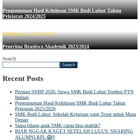
Pengumuman Hasil Kelulusan SMK Budi Luhur Tahun
Pelajaran 2024/2025
Diterbitkan : 31 Mar 2024
Penerima Beasiswa Akademik 2023/2024
Search
Search
Recent Posts
Prestasi SNBP 2026: Siswa SMK Budi Luhur Tembus PTN
Impian
Pengumuman Hasil Kelulusan SMK Budi Luhur Tahun
Pelajaran 2025/2026
SMK Budi Luhur: Sekolah Kejuruan yang Tepat untuk Masa
Depan
Siapa bilang anak SMK cuma bisa praktik?
BIAR NGGAK KAGET SETELAH LULUS: SHARING
ALUMNI RPL 😱‼️