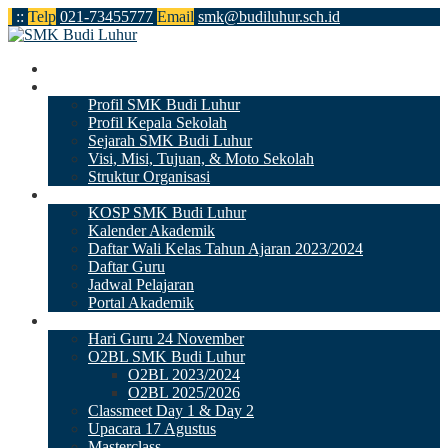
:
:
Telp
021-73455777
Email
smk@budiluhur.sch.id
Beranda
Profile
Profil SMK Budi Luhur
Profil Kepala Sekolah
Sejarah SMK Budi Luhur
Visi, Misi, Tujuan, & Moto Sekolah
Struktur Organisasi
Kurikulum
KOSP SMK Budi Luhur
Kalender Akademik
Daftar Wali Kelas Tahun Ajaran 2023/2024
Daftar Guru
Jadwal Pelajaran
Portal Akademik
Kesiswaan
Hari Guru 24 November
O2BL SMK Budi Luhur
O2BL 2023/2024
O2BL 2025/2026
Classmeet Day 1 & Day 2
Upacara 17 Agustus
Masterclass