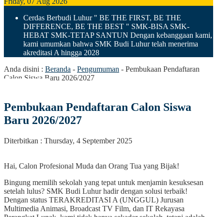
Friday, 07 Aug 2026
Cerdas Berbudi Luhur
" BE THE FIRST, BE THE
DIFFERENCE, BE THE BEST "
SMK-BISA SMK-
HEBAT SMK-TETAP SANTUN
Dengan kebanggaan kami,
kami umumkan bahwa SMK Budi Luhur telah menerima
akreditasi A hingga 2028
Anda disini :
Beranda
-
Pengumuman
-
Pembukaan Pendaftaran
Calon Siswa Baru 2026/2027
Pembukaan Pendaftaran Calon Siswa
Baru 2026/2027
Diterbitkan : Thursday, 4 September 2025
Hai, Calon Profesional Muda dan Orang Tua yang Bijak!
Bingung memilih sekolah yang tepat untuk menjamin kesuksesan
setelah lulus? SMK Budi Luhur hadir dengan solusi terbaik!
Dengan status TERAKREDITASI A (UNGGUL) Jurusan
Multimedia Animasi, Broadcast TV Film, dan IT Rekayasa