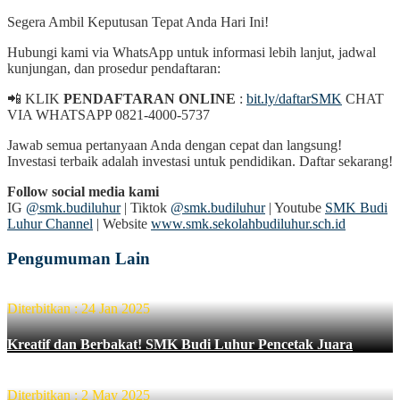
Segera Ambil Keputusan Tepat Anda Hari Ini!
Hubungi kami via WhatsApp untuk informasi lebih lanjut, jadwal
kunjungan, dan prosedur pendaftaran:
📲 KLIK
PENDAFTARAN ONLINE
:
bit.ly/daftarSMK
CHAT
VIA WHATSAPP 0821-4000-5737
Jawab semua pertanyaan Anda dengan cepat dan langsung!
Investasi terbaik adalah investasi untuk pendidikan. Daftar sekarang!
Follow social media
kami
IG
@smk.budiluhur
| Tiktok
@smk.budiluhur
| Youtube
SMK Budi
Luhur Channel
| Website
www.smk.sekolahbudiluhur.sch.id
Pengumuman Lain
Diterbitkan : 24 Jan 2025
Kreatif dan Berbakat! SMK Budi Luhur Pencetak Juara
Diterbitkan : 2 May 2025