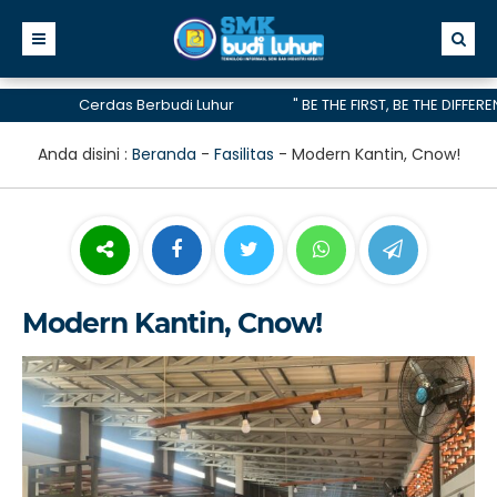
Cerdas Berbudi Luhur
" BE THE FIRST, BE THE DIFFERENCE
telah menerima akreditasi A hingga 2028
Anda disini :
Beranda
-
Fasilitas
-
Modern Kantin, Cnow!
Modern Kantin, Cnow!