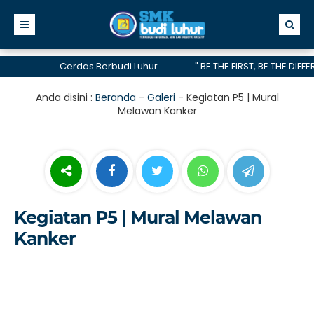
Cerdas Berbudi Luhur
" BE THE FIRST, BE THE DIFFER
telah menerima akreditasi A hingga 2028
Anda disini :
Beranda
-
Galeri
-
Kegiatan P5 | Mural
Melawan Kanker
Kegiatan P5 | Mural Melawan
Kanker