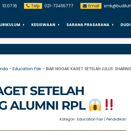
10
:
07
:
17
Telp
021-73455777
Email
smk@budiluhu
URIKULUM
KESISWAAN
SARANA PRASARANA
DUDI
anda
-
Education Fair
-
BIAR NGGAK KAGET SETELAH LULUS: SHARIN
AGET SETELAH
NG ALUMNI RPL
Kategori :
Education Fair
/
Pendidikan