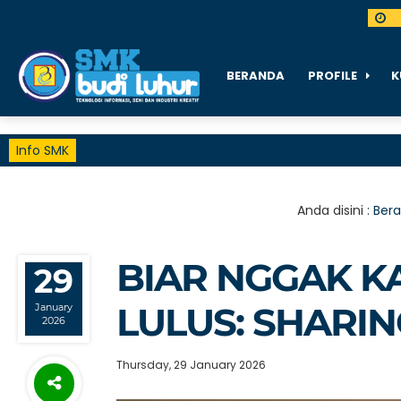
BERANDA
PROFILE
K
Info SMK
Anda disini :
Ber
BIAR NGGAK K
29
LULUS: SHARI
January
2026
Thursday, 29 January 2026