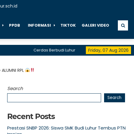
r.sch.id
PPDB
INFORMASI
TIKTOK
GALERI VIDEO
Cerdas Berbudi Luhur
" BE THE FIRST, BE THE DIFFER
Friday, 07 Aug 2026
telah menerima akreditasi A hingga 2028
G ALUMNI RPL
Search
Search
Recent Posts
Prestasi SNBP 2026: Siswa SMK Budi Luhur Tembus PTN