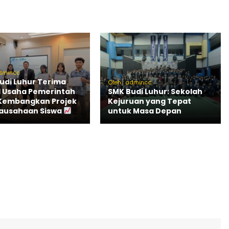
admincc
udi Luhur Terima
Oleh : admincc
 Usaha Pemerintah
SMK Budi Luhur: Sekolah
Kembangkan Projek
Kejuruan yang Tepat
ausahaan Siswa
untuk Masa Depan