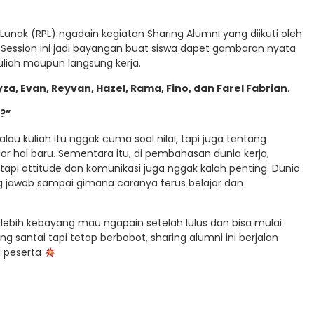
Lunak (RPL) ngadain kegiatan Sharing Alumni yang diikuti oleh
ring Session ini jadi bayangan buat siswa dapet gambaran nyata
kuliah maupun langsung kerja.
za, Evan, Reyvan, Hazel, Rama, Fino, dan Farel Fabrian
.
?”
kalau kuliah itu nggak cuma soal nilai, tapi juga tentang
lor hal baru. Sementara itu, di pembahasan dunia kerja,
g, tapi attitude dan komunikasi juga nggak kalah penting. Dunia
ung jawab sampai gimana caranya terus belajar dan
di lebih kebayang mau ngapain setelah lulus dan bisa mulai
ng santai tapi tetap berbobot, sharing alumni ini berjalan
a peserta