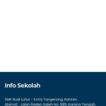
Info Sekolah
SMK Budi Luhur - Kota Tangerang, Banten .
Alamat : Jalan Raden Saleh No. 999, Karang Tengah,