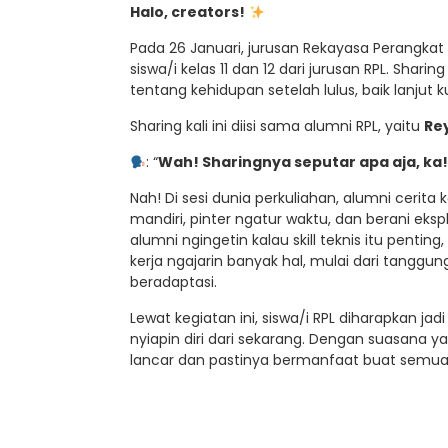
Halo, creators!
Pada 26 Januari, jurusan Rekayasa Perangkat 
siswa/i kelas 11 dan 12 dari jurusan RPL. Sha
tentang kehidupan setelah lulus, baik lanjut 
Sharing kali ini diisi sama alumni RPL, yaitu
Rey
: “
Wah! Sharingnya seputar apa aja, ka!
Nah! Di sesi dunia perkuliahan, alumni cerita 
mandiri, pinter ngatur waktu, dan berani eksp
alumni ngingetin kalau skill teknis itu pentin
kerja ngajarin banyak hal, mulai dari tangg
beradaptasi.
Lewat kegiatan ini, siswa/i RPL diharapkan ja
nyiapin diri dari sekarang. Dengan suasana ya
lancar dan pastinya bermanfaat buat semu