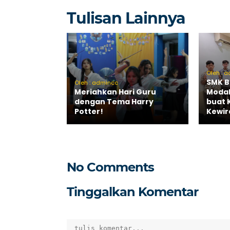
Tulisan Lainnya
Oleh : 
SMK B
Oleh : admincc
Meriahkan Hari Guru
Modal
dengan Tema Harry
buat 
Potter!
Kewir
No Comments
Tinggalkan Komentar